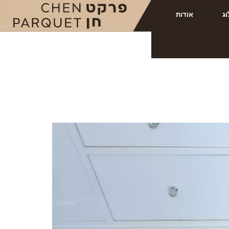
וג
אודות