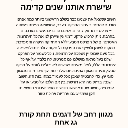
שישרת אותנו שנים קדימה
חשוב שנשאל את עצמנו כבר בשלב הראשוני ביותר כמה אנחנו
מוכנים להתחייב עבור הפרקט. בעבר, המשוואה הייתה פשוטה
– פרקט = תחזוקה. היום, אמנם הדברים נעשים מורכבים
בהרבה. ניתן לרכוש פרקט דמוי עץ שייתן לנו את כל היתרונות
האסתטיים של הפרקט הטבעי ללא התחזוקה היקרה והמפרכת.
במקום לשמן ולשייף את הפרקט כל תקופה ולהיכנס לפאניקה
בכל פעם שכוס יין נשפכה על הרצפה, נוכל לשמור על הפרקט
שלנו בעל מראה מושלם עם סמרטוט לח בלבד. על אף כל
היתרונות הללו, לאלו מאיתנו שפשוט לא יכולים לוותר על פרקט
טבעי, זמינים מגוון דגמים כיום של ריצופי עץ איכותיים ממגוון
סוגי עץ. כדי להבטיח שאכן נוכל לעמוד במחויבות הזו, חשוב
שנבין בדיוק מה היא דורשת. בין אם הלכנו על טבעי או על
למינציה, חשוב שנוודא שאנו רוכשים מוצר איכותי הנושא תו
תקן ושמגיע עם אחריות ארוכת טווח.
מגוון רחב של דגמים תחת קורת
גג אחת