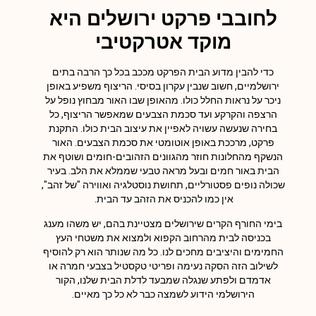
לחובבי פרקט ירושלים היא
מוקד אטרקטיבי
כדי להבין מדוע הבית הפרקט מככב בכל כך הרבה בתים
ירושלמיים, חשוב שנבין עקרון בסיסי. הריצוף משפיע באופן
ניכר על נראות החלל כולו. מהאופן שבו האור מבחוץ נופל על
הרצפה והקרקע ועד סכמת הצבעים שמאפשר הריצוף, כל
בחירה שנעשה עשויה לאפיין את עיצוב הבית כולו. התקנת
פרקט, מרככת באופן אוטומטי את סכמת הצבעים. האור
הנשקף מהחלונות חוזר מהגוונים הזהובים-חומים ושוטף את
הבית באור חמים ובעל מראה טבעי שממלא את הלב. בעיר
שכולה נופים פסטורליים, תחושת נוסטלגיה ואווירה "של זהב",
אין כמו להכניס את הזהב עד הבית.
בימי החורף הקרים שירושלים מצטיינת בהם, יש משהו מענג
בכניסה לבית מהרחוב הקפוא ולמצוא את משטחי העץ
החמימים והיציבים מחכים לנו. כל מה שנותר הוא רק להוסיף
לשילוב הזה הסקה נעימה ופריטי טקסטיל בצבעי חמרה או
אדמדם ולפתע שנגלה שמבעד לדלת הבית שלנו, הקור
הירושלמי הידוע לשמצה כבר לא כל כך מאיים.